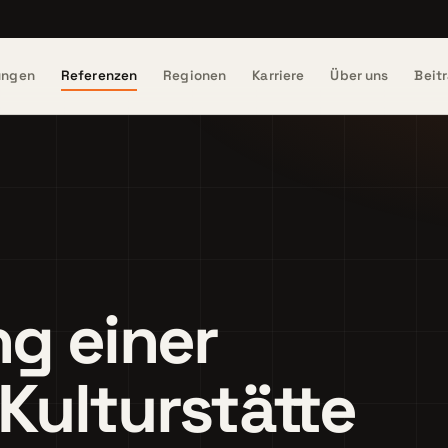
ungen
Referenzen
Regionen
Karriere
Über uns
Beit
ng einer
Kulturstätte