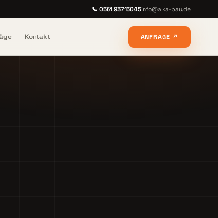
📞 0561 93715045
info@alka-bau.de
räge
Kontakt
ANFRAGE ↗