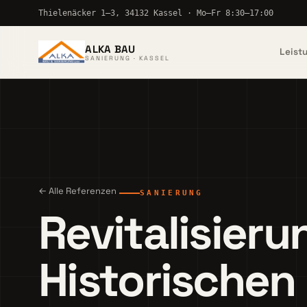
Thielenäcker 1–3, 34132 Kassel · Mo–Fr 8:30–17:00
ALKA BAU
Leist
SANIERUNG · KASSEL
← Alle Referenzen
SANIERUNG
Revitalisieru
Historischen 