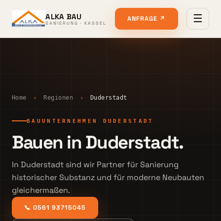
ALKA BAU
☰
ANFRAGE ↗
SANIERUNG · KASSEL
Home
›
Regionen
›
Duderstadt
BAUUNTERNEHMEN DUDERSTADT
Bauen in Duderstadt.
In Duderstadt sind wir Partner für Sanierung
historischer Substanz und für moderne Neubauten
gleichermaßen.
📞 0561 93715045