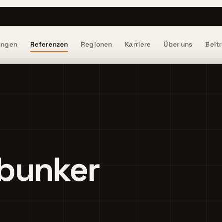
ungen
Referenzen
Regionen
Karriere
Über uns
Beit
bunker